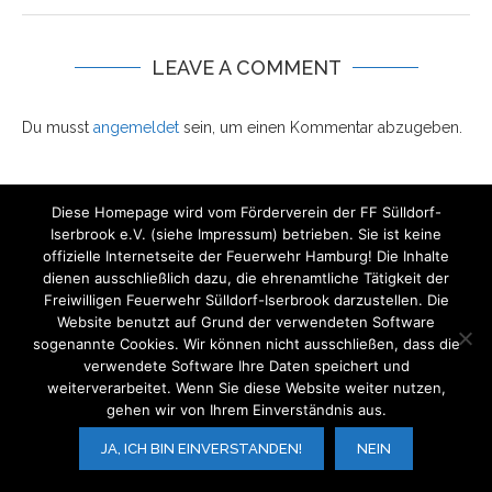
LEAVE A COMMENT
Du musst
angemeldet
sein, um einen Kommentar abzugeben.
Diese Homepage wird vom Förderverein der FF Sülldorf-
Iserbrook e.V. (siehe Impressum) betrieben. Sie ist keine
offizielle Internetseite der Feuerwehr Hamburg! Die Inhalte
dienen ausschließlich dazu, die ehrenamtliche Tätigkeit der
Freiwilligen Feuerwehr Sülldorf-Iserbrook darzustellen. Die
Website benutzt auf Grund der verwendeten Software
sogenannte Cookies. Wir können nicht ausschließen, dass die
verwendete Software Ihre Daten speichert und
V.i.S.d.P.:
Der Förderverein der FF Sülldorf-Iserbrook e.V.
weiterverarbeitet. Wenn Sie diese Website weiter nutzen,
gehen wir von Ihrem Einverständnis aus.
BACK TO TOP
JA, ICH BIN EINVERSTANDEN!
NEIN