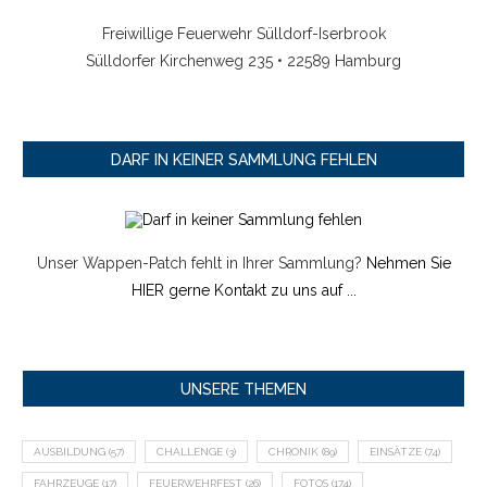
Freiwillige Feuerwehr Sülldorf-Iserbrook
Sülldorfer Kirchenweg 235 • 22589 Hamburg
DARF IN KEINER SAMMLUNG FEHLEN
Unser Wappen-Patch fehlt in Ihrer Sammlung?
Nehmen Sie
HIER gerne Kontakt zu uns auf ...
UNSERE THEMEN
AUSBILDUNG
(57)
CHALLENGE
(3)
CHRONIK
(89)
EINSÄTZE
(74)
FAHRZEUGE
(17)
FEUERWEHRFEST
(26)
FOTOS
(174)