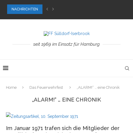
NACHRICHTEN
Wir fahren nach Finnland!
Bundes-August-Ernst-Pokal
Wintereinbruch im neuen Jahr
Für unsere kleinen Besucher
Dachstuhlbrand, 2. Alarm
Weihnachts-Wiesen-Wunder
53. Feuerwehrfest
Ab in die Zukunft …
Besuch bei der FF Wedel
seit 1969 im Einsatz für Hamburg
Home
Das Feuerwehrfest
„ALARM!“ … eine Chronik
„ALARM!“ … EINE CHRONIK
Im Januar 1971 trafen sich die Mitglieder der