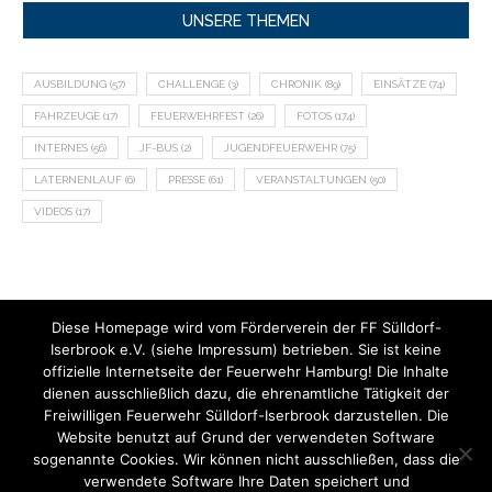
UNSERE THEMEN
AUSBILDUNG
(57)
CHALLENGE
(3)
CHRONIK
(89)
EINSÄTZE
(74)
FAHRZEUGE
(17)
FEUERWEHRFEST
(26)
FOTOS
(174)
INTERNES
(56)
JF-BUS
(2)
JUGENDFEUERWEHR
(75)
LATERNENLAUF
(6)
PRESSE
(61)
VERANSTALTUNGEN
(50)
VIDEOS
(17)
Diese Homepage wird vom Förderverein der FF Sülldorf-
Iserbrook e.V. (siehe Impressum) betrieben. Sie ist keine
offizielle Internetseite der Feuerwehr Hamburg! Die Inhalte
dienen ausschließlich dazu, die ehrenamtliche Tätigkeit der
Freiwilligen Feuerwehr Sülldorf-Iserbrook darzustellen. Die
Website benutzt auf Grund der verwendeten Software
sogenannte Cookies. Wir können nicht ausschließen, dass die
verwendete Software Ihre Daten speichert und