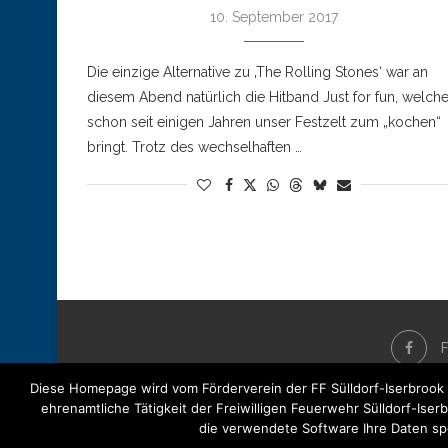
10. September 2017
Die einzige Alternative zu ‚The Rolling Stones‘ war an
diesem Abend natürlich die Hitband Just for fun, welch
schon seit einigen Jahren unser Festzelt zum „kochen“
bringt. Trotz des wechselhaften …
Diese Homepage wird vom Förderverein der FF Sülldorf-Iserbrook e.
ehrenamtliche Tätigkeit der Freiwilligen Feuerwehr Sülldorf-Is
die verwendete Software Ihre Daten spe