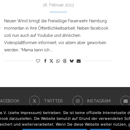
16. Februar 2013
Neuen Wind bringt die Freiwillige Feuerwehr Hamburg
e
momentan in ihre Öffentlichkeitsarbeit. Neben facebook
soll nun auch auf Youtube und ähnlichen
Videoplattformen informiert, vor allem aber geworben
werden. “Mama kann ich …
FACEBOOK
TWITTER
INSTAGRAM
V. (siehe Impressum) betrieben. Sie ist keine offizielle Internetseite 
erbrook darzustellen. Die Website benutzt auf Grund der verwendeten S
V.i.S.d.P.:
Der Förderverein der FF Sülldorf-Iserbrook e.V.
ichert und weiterverarbeitet. Wenn Sie diese Website weiter nutzen, 