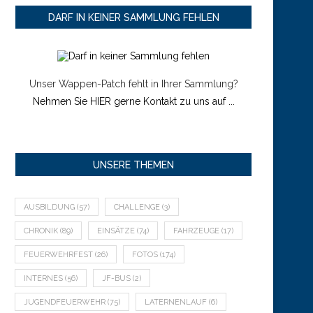
DARF IN KEINER SAMMLUNG FEHLEN
Unser Wappen-Patch fehlt in Ihrer Sammlung?
Nehmen Sie HIER gerne Kontakt zu uns auf ...
UNSERE THEMEN
AUSBILDUNG
(57)
CHALLENGE
(3)
CHRONIK
(89)
EINSÄTZE
(74)
FAHRZEUGE
(17)
FEUERWEHRFEST
(26)
FOTOS
(174)
INTERNES
(56)
JF-BUS
(2)
JUGENDFEUERWEHR
(75)
LATERNENLAUF
(6)