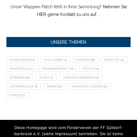
Unser Wappen-Patch fehlt in Ihrer Sammlung?
Nehmen Sie
HIER gerne Kontakt zu uns auf ...
UNSERE THEMEN
AUSBILDUNG
(57)
CHALLENGE
(3)
CHRONIK
(89)
EINSÄTZE
(74)
FAHRZEUGE
(17)
FEUERWEHRFEST
(26)
FOTOS
(174)
INTERNES
(56)
JF-BUS
(2)
JUGENDFEUERWEHR
(75)
LATERNENLAUF
(6)
PRESSE
(61)
VERANSTALTUNGEN
(50)
VIDEOS
(17)
Diese Homepage wird vom Förderverein der FF Sülldorf-
Iserbrook e.V. (siehe Impressum) betrieben. Sie ist keine