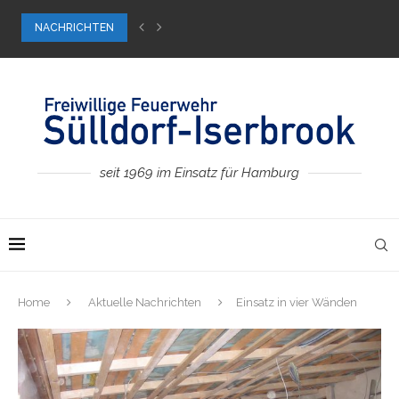
NACHRICHTEN
Bundes-August-Ernst-Pokal
Wintereinbruch im neuen Jahr
Für unsere kleinen Besucher
Dachstuhlbrand, 2. Alarm
Weihnachts-Wiesen-Wunder
53. Feuerwehrfest
Ab in die Zukunft …
Besuch bei der FF Wedel
seit 1969 im Einsatz für Hamburg
Home
Aktuelle Nachrichten
Einsatz in vier Wänden