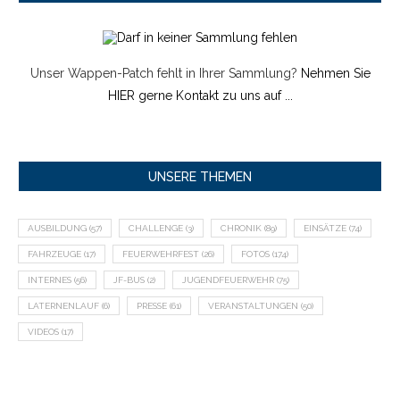
Unser Wappen-Patch fehlt in Ihrer Sammlung?
Nehmen Sie
HIER gerne Kontakt zu uns auf ...
UNSERE THEMEN
AUSBILDUNG
(57)
CHALLENGE
(3)
CHRONIK
(89)
EINSÄTZE
(74)
FAHRZEUGE
(17)
FEUERWEHRFEST
(26)
FOTOS
(174)
INTERNES
(56)
JF-BUS
(2)
JUGENDFEUERWEHR
(75)
LATERNENLAUF
(6)
PRESSE
(61)
VERANSTALTUNGEN
(50)
VIDEOS
(17)