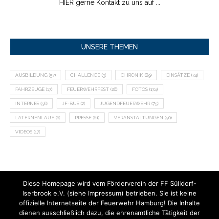
HIER gerne Kontakt zu uns auf ...
UNSERE THEMEN
AUSBILDUNG
(57)
CHALLENGE
(3)
CHRONIK
(89)
EINSÄTZE
(74)
FAHRZEUGE
(17)
FEUERWEHRFEST
(26)
FOTOS
(174)
INTERNES
(56)
JF-BUS
(2)
JUGENDFEUERWEHR
(75)
LATERNENLAUF
(6)
PRESSE
(61)
VERANSTALTUNGEN
(50)
VIDEOS
(17)
Diese Homepage wird vom Förderverein der FF Sülldorf-
Iserbrook e.V. (siehe Impressum) betrieben. Sie ist keine
offizielle Internetseite der Feuerwehr Hamburg! Die Inhalte
dienen ausschließlich dazu, die ehrenamtliche Tätigkeit der