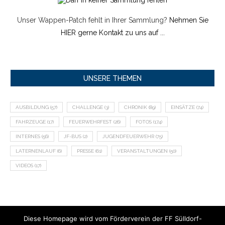
Unser Wappen-Patch fehlt in Ihrer Sammlung?
Nehmen Sie
HIER gerne Kontakt zu uns auf ...
UNSERE THEMEN
AUSBILDUNG
(57)
CHALLENGE
(3)
CHRONIK
(89)
EINSÄTZE
(74)
FAHRZEUGE
(17)
FEUERWEHRFEST
(26)
FOTOS
(174)
INTERNES
(56)
JF-BUS
(2)
JUGENDFEUERWEHR
(75)
LATERNENLAUF
(6)
PRESSE
(61)
VERANSTALTUNGEN
(50)
VIDEOS
(17)
Diese Homepage wird vom Förderverein der FF Sülldorf-