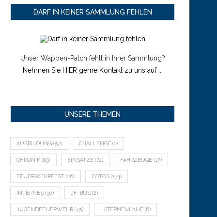
DARF IN KEINER SAMMLUNG FEHLEN
Unser Wappen-Patch fehlt in Ihrer Sammlung?
Nehmen Sie HIER gerne Kontakt zu uns auf ...
UNSERE THEMEN
AUSBILDUNG
(57)
CHALLENGE
(3)
CHRONIK
(89)
EINSÄTZE
(74)
FAHRZEUGE
(17)
FEUERWEHRFEST
(26)
FOTOS
(174)
INTERNES
(56)
JF-BUS
(2)
JUGENDFEUERWEHR
(75)
LATERNENLAUF
(6)