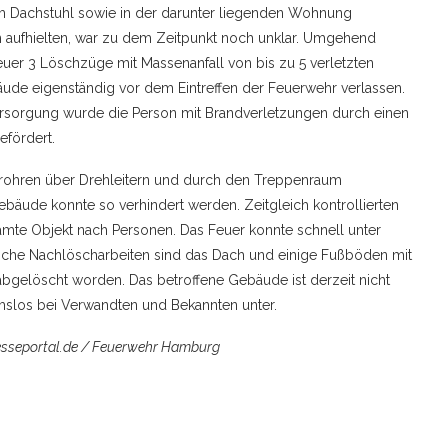
r im Dachstuhl sowie in der darunter liegenden Wohnung
h aufhielten, war zu dem Zeitpunkt noch unklar. Umgehend
euer 3 Löschzüge mit Massenanfall von bis zu 5 verletzten
äude eigenständig vor dem Eintreffen der Feuerwehr verlassen.
Versorgung wurde die Person mit Brandverletzungen durch einen
efördert.
hlrohren über Drehleitern und durch den Treppenraum
bäude konnte so verhindert werden. Zeitgleich kontrollierten
te Objekt nach Personen. Das Feuer konnte schnell unter
iche Nachlöscharbeiten sind das Dach und einige Fußböden mit
bgelöscht worden. Das betroffene Gebäude ist derzeit nicht
slos bei Verwandten und Bekannten unter.
resseportal.de / Feuerwehr Hamburg