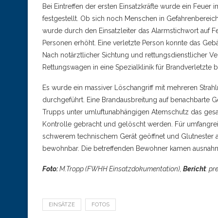
Bei Eintreffen der ersten Einsatzkräfte wurde ein Feue
festgestellt. Ob sich noch Menschen in Gefahrenbereic
wurde durch den Einsatzleiter das Alarmstichwort auf F
Personen erhöht. Eine verletzte Person konnte das Geb
Nach notärztlicher Sichtung und rettungsdienstlicher 
Rettungswagen in eine Spezialklinik für Brandverletzte b
Es wurde ein massiver Löschangriff mit mehreren Stra
durchgeführt. Eine Brandausbreitung auf benachbarte Ge
Trupps unter umluftunabhängigen Atemschutz das gesam
Kontrolle gebracht und gelöscht werden. Für umfangre
schwerem technischem Gerät geöffnet und Glutnester a
bewohnbar. Die betreffenden Bewohner kamen ausnahm
Foto:
M.Tropp (FWHH Einsatzdokumentation),
Bericht
: p
EINSÄTZE
FOTOS