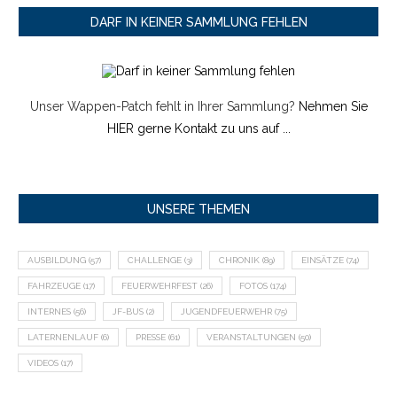
DARF IN KEINER SAMMLUNG FEHLEN
Unser Wappen-Patch fehlt in Ihrer Sammlung?
Nehmen Sie
HIER gerne Kontakt zu uns auf ...
UNSERE THEMEN
AUSBILDUNG
(57)
CHALLENGE
(3)
CHRONIK
(89)
EINSÄTZE
(74)
FAHRZEUGE
(17)
FEUERWEHRFEST
(26)
FOTOS
(174)
INTERNES
(56)
JF-BUS
(2)
JUGENDFEUERWEHR
(75)
LATERNENLAUF
(6)
PRESSE
(61)
VERANSTALTUNGEN
(50)
VIDEOS
(17)