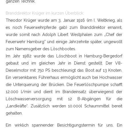
ganzen Technik.
Branddirektor Krüger im kurzen Überblick:
Theodor Krüger wurde am 3. Januar 1916 (im I. Weltkrieg, als
es noch Feuerwehrpferde gab) zum Branddirektor ernannt,
wurde somit nach Adolph Libert Westphalen zum „Chef der
Feuerwehr Hamburg“ und einige Jahrzehnte später, ungewollt
zum Namensgeber des Löschbootes.
Im Jahr 1982 wurde das Löschboot in Hamburg-Bergedorf
gebaut und im gleichen Jahr in Dienst gestellt. Der V8-
Dieselmotor mit 750 PS beschleunigt das Boot auf 13 Knoten.
Ein versenkbares Führerhaus ermöglicht auch bei Hochwasser
die Unterquerung der Brücken. Die Feuerlöschpumpe schafft
12.000 l/min und dient im Brandeinsatz überwiegend der
Löschwasserversorgung mit 12 B-Abgängen für die
„Landkräfte“. Zusätzlich werden 10.000l Schaummittel bereit
gehalten.
Ein wirklich spannender Besichtigungstermin für uns. Ein