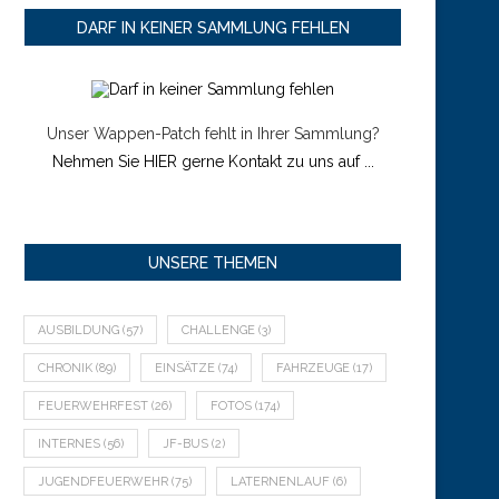
DARF IN KEINER SAMMLUNG FEHLEN
Unser Wappen-Patch fehlt in Ihrer Sammlung?
Nehmen Sie HIER gerne Kontakt zu uns auf ...
UNSERE THEMEN
AUSBILDUNG
(57)
CHALLENGE
(3)
CHRONIK
(89)
EINSÄTZE
(74)
FAHRZEUGE
(17)
FEUERWEHRFEST
(26)
FOTOS
(174)
INTERNES
(56)
JF-BUS
(2)
JUGENDFEUERWEHR
(75)
LATERNENLAUF
(6)