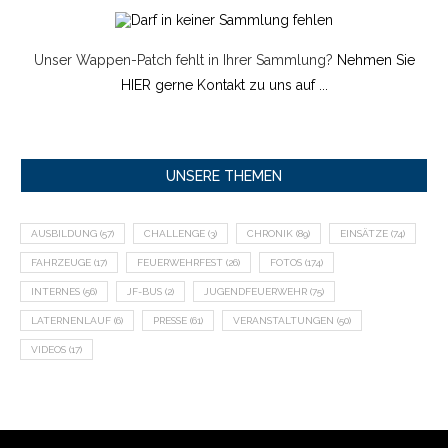
Unser Wappen-Patch fehlt in Ihrer Sammlung?
Nehmen Sie
HIER gerne Kontakt zu uns auf ...
UNSERE THEMEN
AUSBILDUNG
(57)
CHALLENGE
(3)
CHRONIK
(89)
EINSÄTZE
(74)
FAHRZEUGE
(17)
FEUERWEHRFEST
(26)
FOTOS
(174)
INTERNES
(56)
JF-BUS
(2)
JUGENDFEUERWEHR
(75)
LATERNENLAUF
(6)
PRESSE
(61)
VERANSTALTUNGEN
(50)
VIDEOS
(17)