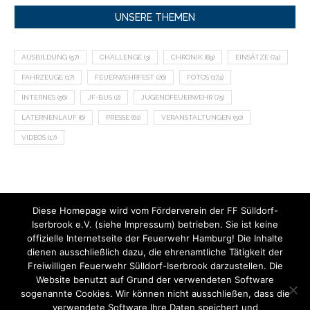
UNSERE THEMEN
AUSBILDUNG
(57)
CHALLENGE
(3)
CHRONIK
(89)
EINSÄTZE
(74)
FAHRZEUGE
(17)
FEUERWEHRFEST
(26)
FOTOS
(174)
INTERNES
(56)
JF-BUS
(2)
JUGENDFEUERWEHR
(75)
LATERNENLAUF
(6)
PRESSE
(61)
VERANSTALTUNGEN
(50)
VIDEOS
(17)
Diese Homepage wird vom Förderverein der FF Sülldorf-
Iserbrook e.V. (siehe Impressum) betrieben. Sie ist keine
offizielle Internetseite der Feuerwehr Hamburg! Die Inhalte
dienen ausschließlich dazu, die ehrenamtliche Tätigkeit der
Freiwilligen Feuerwehr Sülldorf-Iserbrook darzustellen. Die
Website benutzt auf Grund der verwendeten Software
sogenannte Cookies. Wir können nicht ausschließen, dass die
verwendete Software Ihre Daten speichert und