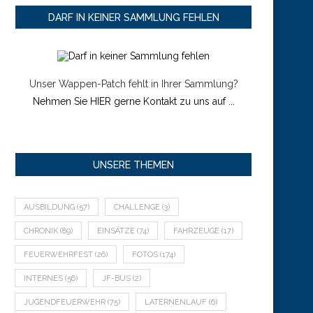
DARF IN KEINER SAMMLUNG FEHLEN
Unser Wappen-Patch fehlt in Ihrer Sammlung?
Nehmen Sie HIER gerne Kontakt zu uns auf ...
UNSERE THEMEN
AUSBILDUNG
(57)
CHALLENGE
(3)
CHRONIK
(89)
EINSÄTZE
(74)
FAHRZEUGE
(17)
FEUERWEHRFEST
(26)
FOTOS
(174)
INTERNES
(56)
JF-BUS
(2)
JUGENDFEUERWEHR
(75)
LATERNENLAUF
(6)