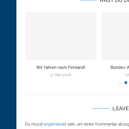
HAST DU D
amburg
Wir fahren nach Finnland!
Bundes-A
17. Mai 2026
12
LEAV
Du musst
angemeldet
sein, um einen Kommentar abzu