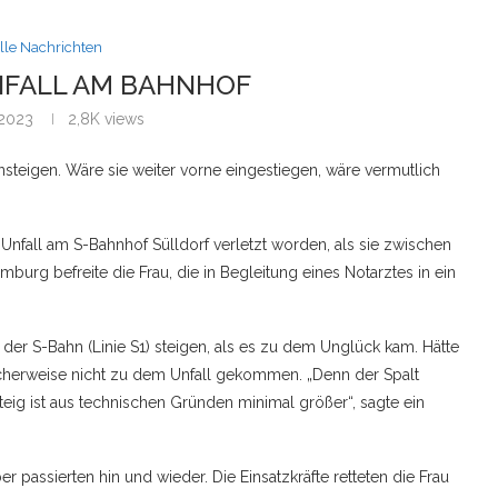
lle Nachrichten
FALL AM BAHNHOF
 2023
2,8K
views
nsteigen. Wäre sie weiter vorne eingestiegen, wäre vermutlich
nfall am S-Bahnhof Sülldorf verletzt worden, als sie zwischen
urg befreite die Frau, die in Begleitung eines Notarztes in ein
der S-Bahn (Linie S1) steigen, als es zu dem Unglück kam. Hätte
cherweise nicht zu dem Unfall gekommen. „Denn der Spalt
g ist aus technischen Gründen minimal größer“, sagte ein
r passierten hin und wieder. Die Einsatzkräfte retteten die Frau