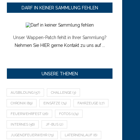
DARF IN KEINER SAMMLUNG FEHLEN
Unser Wappen-Patch fehlt in Ihrer Sammlung?
Nehmen Sie HIER gerne Kontakt zu uns auf ...
UNSERE THEMEN
AUSBILDUNG
(57)
CHALLENGE
(3)
CHRONIK
(89)
EINSÄTZE
(74)
FAHRZEUGE
(17)
FEUERWEHRFEST
(26)
FOTOS
(174)
INTERNES
(56)
JF-BUS
(2)
JUGENDFEUERWEHR
(75)
LATERNENLAUF
(6)