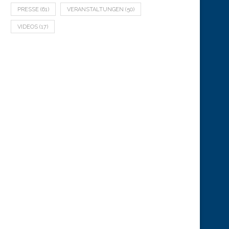
PRESSE
(61)
VERANSTALTUNGEN
(50)
VIDEOS
(17)
Für unsere kleinen Besucher
Dachstuhlbrand, 2. Al
23. Januar 2026
3. Januar 2026