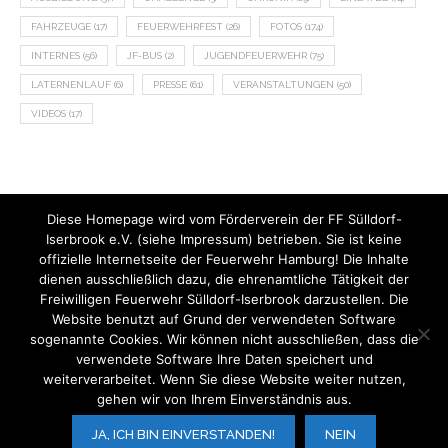
FAHRZEUGE
(17)
FEUERWEHRFEST
(26)
FOTOS
(174)
INTERNES
(56)
JF-BUS
(2)
JUGENDFEUERWEHR
(75)
LATERNENLAUF
(6)
PRESSE
(61)
VERANSTALTUNGEN
(50)
VIDEOS
(17)
Diese Homepage wird vom Förderverein der FF Sülldorf-
Iserbrook e.V. (siehe Impressum) betrieben. Sie ist keine
offizielle Internetseite der Feuerwehr Hamburg! Die Inhalte
dienen ausschließlich dazu, die ehrenamtliche Tätigkeit der
Freiwilligen Feuerwehr Sülldorf-Iserbrook darzustellen. Die
Website benutzt auf Grund der verwendeten Software
sogenannte Cookies. Wir können nicht ausschließen, dass die
verwendete Software Ihre Daten speichert und
weiterverarbeitet. Wenn Sie diese Website weiter nutzen,
gehen wir von Ihrem Einverständnis aus.
V.i.S.d.P.:
Der Förderverein der FF Sülldorf-Iserbrook e.V.
JA, ICH BIN EINVERSTANDEN!
NEIN