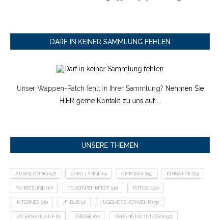
DARF IN KEINER SAMMLUNG FEHLEN
Unser Wappen-Patch fehlt in Ihrer Sammlung?
Nehmen Sie
HIER gerne Kontakt zu uns auf ...
UNSERE THEMEN
AUSBILDUNG
(57)
CHALLENGE
(3)
CHRONIK
(89)
EINSÄTZE
(74)
FAHRZEUGE
(17)
FEUERWEHRFEST
(26)
FOTOS
(174)
INTERNES
(56)
JF-BUS
(2)
JUGENDFEUERWEHR
(75)
LATERNENLAUF
(6)
PRESSE
(61)
VERANSTALTUNGEN
(50)