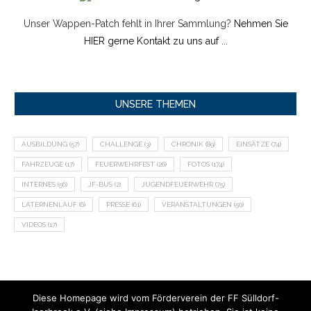
Unser Wappen-Patch fehlt in Ihrer Sammlung?
Nehmen Sie
HIER gerne Kontakt zu uns auf ...
UNSERE THEMEN
AUSBILDUNG
(57)
CHALLENGE
(3)
CHRONIK
(89)
EINSÄTZE
(74)
FAHRZEUGE
(17)
FEUERWEHRFEST
(26)
FOTOS
(174)
INTERNES
(56)
JF-BUS
(2)
JUGENDFEUERWEHR
(75)
LATERNENLAUF
(6)
PRESSE
(61)
VERANSTALTUNGEN
(50)
VIDEOS
(17)
Diese Homepage wird vom Förderverein der FF Sülldorf-