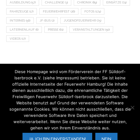
AUSBILDUNG
(57)
CHALLENGE
(3)
CHRONIK
(89)
EINSÄTZE
(74)
FAHRZEUGE
(17)
FEUERWEHRFEST
(26)
FOTOS
(174)
INTERNES
(56)
JF-BUS
(2)
JUGENDFEUERWEHR
(75)
LATERNENLAUF
(6)
PRESSE
(61)
VERANSTALTUNGEN
(50)
VIDEOS
(17)
Diese Homepage wird vom Förderverein der FF Sülldorf-
Iserbrook e.V. (siehe Impressum) betrieben. Sie ist keine
offizielle Internetseite der Feuerwehr Hamburg! Die Inhalte
dienen ausschließlich dazu, die ehrenamtliche Tätigkeit der
Freiwilligen Feuerwehr Sülldorf-Iserbrook darzustellen. Die
Website benutzt auf Grund der verwendeten Software
sogenannte Cookies. Wir können nicht ausschließen, dass die
verwendete Software Ihre Daten speichert und
weiterverarbeitet. Wenn Sie diese Website weiter nutzen,
gehen wir von Ihrem Einverständnis aus.
V.i.S.d.P.:
Der Förderverein der FF Sülldorf-Iserbrook e.V.
JA, ICH BIN EINVERSTANDEN!
NEIN