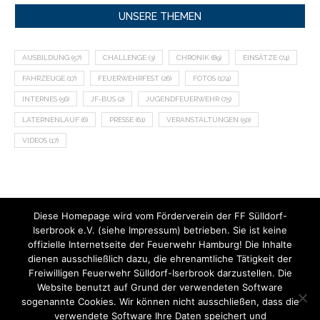
UNSERE THEMEN
AUSBILDUNG
(57)
CHALLENGE
(3)
CHRONIK
(89)
EINSÄTZE
(74)
FAHRZEUGE
(17)
FEUERWEHRFEST
(26)
FOTOS
(174)
INTERNES
(56)
JF-BUS
(2)
JUGENDFEUERWEHR
(75)
LATERNENLAUF
(6)
PRESSE
(61)
VERANSTALTUNGEN
(50)
VIDEOS
(17)
Diese Homepage wird vom Förderverein der FF Sülldorf-
Iserbrook e.V. (siehe Impressum) betrieben. Sie ist keine
offizielle Internetseite der Feuerwehr Hamburg! Die Inhalte
dienen ausschließlich dazu, die ehrenamtliche Tätigkeit der
Freiwilligen Feuerwehr Sülldorf-Iserbrook darzustellen. Die
Website benutzt auf Grund der verwendeten Software
sogenannte Cookies. Wir können nicht ausschließen, dass die
verwendete Software Ihre Daten speichert und