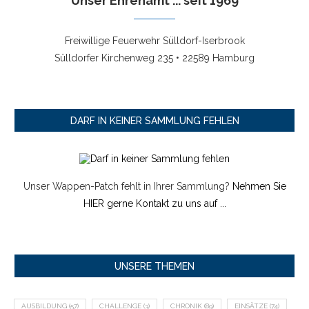
Unser Ehrenamt ... seit 1969
Freiwillige Feuerwehr Sülldorf-Iserbrook
Sülldorfer Kirchenweg 235 • 22589 Hamburg
DARF IN KEINER SAMMLUNG FEHLEN
Unser Wappen-Patch fehlt in Ihrer Sammlung?
Nehmen Sie
HIER gerne Kontakt zu uns auf ...
UNSERE THEMEN
AUSBILDUNG
(57)
CHALLENGE
(3)
CHRONIK
(89)
EINSÄTZE
(74)