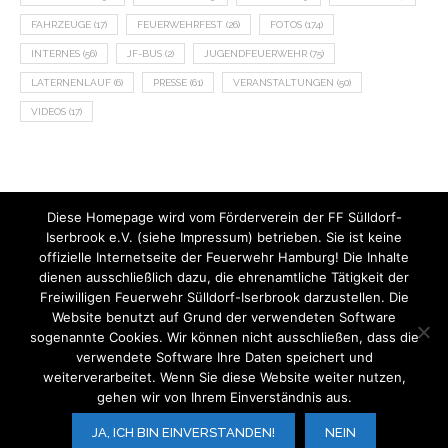
FAHRZEUGE
(17)
FEUERWEHRFEST
(26)
FOTOS
(174)
INTERNES
(56)
JF-BUS
(2)
JUGENDFEUERWEHR
(75)
LATERNENLAUF
(6)
PRESSE
(61)
VERANSTALTUNGEN
(50)
VIDEOS
(17)
Diese Homepage wird vom Förderverein der FF Sülldorf-
Iserbrook e.V. (siehe Impressum) betrieben. Sie ist keine
offizielle Internetseite der Feuerwehr Hamburg! Die Inhalte
dienen ausschließlich dazu, die ehrenamtliche Tätigkeit der
Freiwilligen Feuerwehr Sülldorf-Iserbrook darzustellen. Die
Website benutzt auf Grund der verwendeten Software
sogenannte Cookies. Wir können nicht ausschließen, dass die
verwendete Software Ihre Daten speichert und
weiterverarbeitet. Wenn Sie diese Website weiter nutzen,
gehen wir von Ihrem Einverständnis aus.
V.i.S.d.P.:
Der Förderverein der FF Sülldorf-Iserbrook e.V.
JA, ICH BIN EINVERSTANDEN!
NEIN