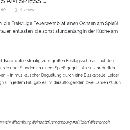
 AM SPIESS …
1980
3,1K
views
: die Freiwillige Feuerwehr brät einen Ochsen am Spieß!
rauen entlasten, die sonst stundenlang in der Küche am
orf-Iserbrook erstmalig zum großen Festtagsschmaus auf den
wurde über Stunden an einem Spieß gegrillt. Ab 10 Uhr durften
n – in musikalischer Begleitung durch eine Blaskapelle. Leider
nis. In jedem Fall gab es im darauffolgenden zwei Jahren (7. Juni
rwehr #hamburg #einsatzfuerhamburg #sülldorf #iserbrook