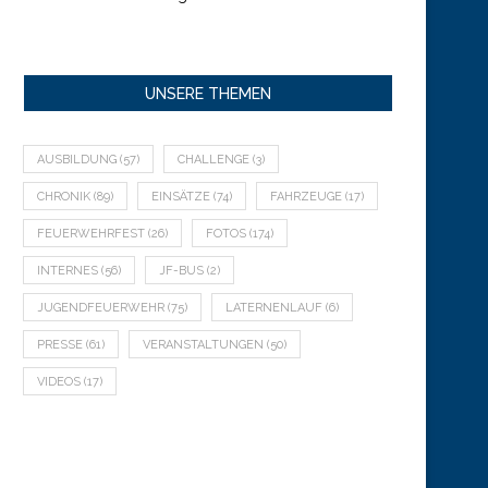
UNSERE THEMEN
AUSBILDUNG
(57)
CHALLENGE
(3)
CHRONIK
(89)
EINSÄTZE
(74)
FAHRZEUGE
(17)
FEUERWEHRFEST
(26)
FOTOS
(174)
INTERNES
(56)
JF-BUS
(2)
JUGENDFEUERWEHR
(75)
LATERNENLAUF
(6)
PRESSE
(61)
VERANSTALTUNGEN
(50)
VIDEOS
(17)