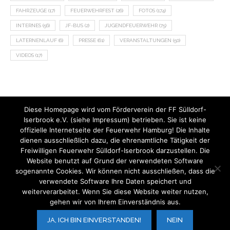
FAHRZEUGE
(17)
FEUERWEHRFEST
(26)
FOTOS
(174)
INTERNES
(56)
JF-BUS
(2)
JUGENDFEUERWEHR
(75)
LATERNENLAUF
(6)
PRESSE
(61)
VERANSTALTUNGEN
(50)
VIDEOS
(17)
Diese Homepage wird vom Förderverein der FF Sülldorf-
Iserbrook e.V. (siehe Impressum) betrieben. Sie ist keine
offizielle Internetseite der Feuerwehr Hamburg! Die Inhalte
dienen ausschließlich dazu, die ehrenamtliche Tätigkeit der
Freiwilligen Feuerwehr Sülldorf-Iserbrook darzustellen. Die
Website benutzt auf Grund der verwendeten Software
sogenannte Cookies. Wir können nicht ausschließen, dass die
verwendete Software Ihre Daten speichert und
weiterverarbeitet. Wenn Sie diese Website weiter nutzen,
gehen wir von Ihrem Einverständnis aus.
V.i.S.d.P.:
Der Förderverein der FF Sülldorf-Iserbrook e.V.
JA, ICH BIN EINVERSTANDEN!
NEIN
BACK TO TOP