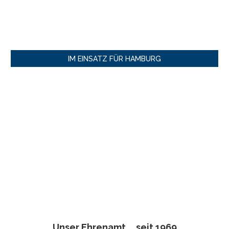
IM EINSATZ FÜR HAMBURG
Unser Ehrenamt ... seit 1969