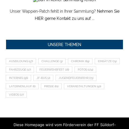
Unser Wappen-Patch fehlt in Ihrer Sammlung?
Nehmen Sie
HIER gerne Kontakt zu uns auf ...
UNSERE THEMEN
AUSBILDUNG
(57)
CHALLENGE
(3)
CHRONIK
(89)
EINSÄTZE
(74)
FAHRZEUGE
(17)
FEUERWEHRFEST
(26)
FOTOS
(174)
INTERNES
(56)
JF-BUS
(2)
JUGENDFEUERWEHR
(75)
LATERNENLAUF
(6)
PRESSE
(61)
VERANSTALTUNGEN
(50)
VIDEOS
(17)
Diese Homepage wird vom Förderverein der FF Sülldorf-