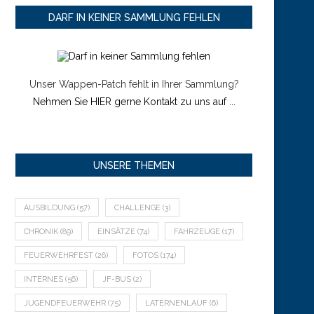
DARF IN KEINER SAMMLUNG FEHLEN
Unser Wappen-Patch fehlt in Ihrer Sammlung?
Nehmen Sie HIER gerne Kontakt zu uns auf ...
UNSERE THEMEN
AUSBILDUNG
(57)
CHALLENGE
(3)
CHRONIK
(89)
EINSÄTZE
(74)
FAHRZEUGE
(17)
FEUERWEHRFEST
(26)
FOTOS
(174)
INTERNES
(56)
JF-BUS
(2)
JUGENDFEUERWEHR
(75)
LATERNENLAUF
(6)