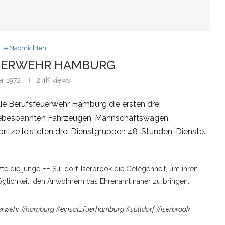
lle Nachrichten
EUERWEHR HAMBURG
r 1972
2,4K
views
e Berufsfeuerwehr Hamburg die ersten drei
rdebespannten Fahrzeugen, Mannschaftswagen,
tze leisteten drei Dienstgruppen 48-Stunden-Dienste.
zte die junge FF Sülldorf-Iserbrook die Gelegenheit, um ihren
 Möglichkeit, den Anwohnern das Ehrenamt näher zu bringen.
rwehr #hamburg #einsatzfuerhamburg #sülldorf #iserbrook