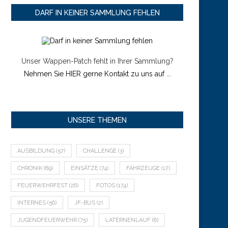
DARF IN KEINER SAMMLUNG FEHLEN
Unser Wappen-Patch fehlt in Ihrer Sammlung?
Nehmen Sie HIER gerne Kontakt zu uns auf ...
UNSERE THEMEN
AUSBILDUNG
(57)
CHALLENGE
(3)
CHRONIK
(89)
EINSÄTZE
(74)
FAHRZEUGE
(17)
FEUERWEHRFEST
(26)
FOTOS
(174)
INTERNES
(56)
JF-BUS
(2)
JUGENDFEUERWEHR
(75)
LATERNENLAUF
(6)