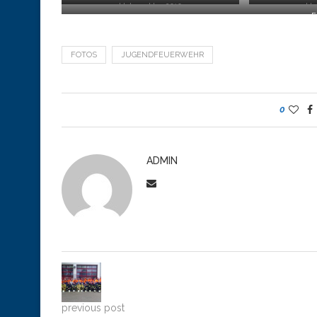
Hahnenklee 2010
Ha
F
FOTOS
JUGENDFEUERWEHR
0
ADMIN
previous post