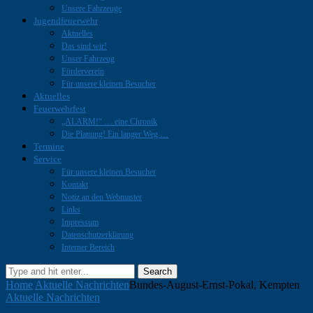
Unsere Fahrzeuge
Jugendfeuerwehr
Aktuelles
Das sind wir!
Unser Fahrzeug
Förderverein
Für unsere kleinen Besucher
Aktuelles
Feuerwehrfest
„ALARM!“ … eine Chronik
Die Planung! Ein langer Weg …
Termine
Service
Für unsere kleinen Besucher
Kontakt
Notiz an den Webmaster
Links
Impressum
Datenschutzerklärung
Interner Bereich
Search
Home
Aktuelle Nachrichten
Bundes-August-Ernst-Pokal, Kempten
Aktuelle Nachrichten