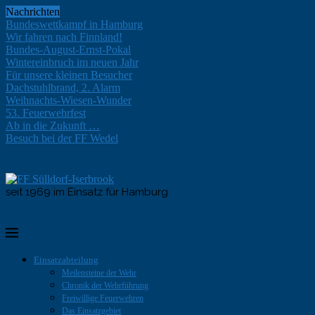
Nachrichten
Bundeswettkampf in Hamburg
Wir fahren nach Finnland!
Bundes-August-Ernst-Pokal
Wintereinbruch im neuen Jahr
Für unsere kleinen Besucher
Dachstuhlbrand, 2. Alarm
Weihnachts-Wiesen-Wunder
53. Feuerwehrfest
Ab in die Zukunft …
Besuch bei der FF Wedel
seit 1969 im Einsatz für Hamburg
Einsatzabteilung
Meilensteine der Wehr
Chronik der Wehrführung
Freiwillige Feuerwehren
Das Einsatzgebiet