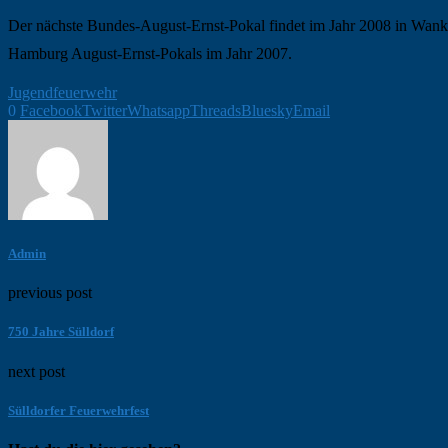
Der nächste Bundes-August-Ernst-Pokal findet im Jahr 2008 in Wanken
Hamburg August-Ernst-Pokals im Jahr 2007.
Jugendfeuerwehr
0
Facebook
Twitter
Whatsapp
Threads
Bluesky
Email
Admin
previous post
750 Jahre Sülldorf
next post
Sülldorfer Feuerwehrfest