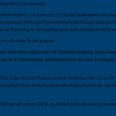
 Bergschlucht durchwandert.
nfelde-Siedlung – die bereits zum 12. Mal auf Bundesebene aktiv ware
ben ausgedacht. Neben den Feuerwehrtechnischen Übungen nach der Fw
nso zur Bewertung an. Die Jugendgruppen waren aufgrund der Hitze na
ren alle wieder fit und gespannt.
e führte Björn Wilhelm (WF FF Oldenfelde-Siedlung), Marcel Steinh
olz auf die 17 teilnehmenden Jugendfeuerwehren und deren Leistung im
latz 3 ging mit 26,60 Punkten an die JF Stockheim, Platz 2 an die JF 
erische Musik in der Festhalle und der Abend klang dann für die Ham
bgebaut und verlastet. Die JF aus Sülldorf-Iserbrook nahm am Sonnt