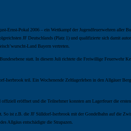
st-Ernst-Pokal 2006 – ein Wettkampf der Jugendfeuerwehren aller Bu
folgreichsten JF Deutschlands (Platz 1) und qualifizierte sich damit au
eisch’wurscht-Land Bayern vertreten.
undesebene statt. In diesem Juli richtete die Freiwillige Feuerwehr K
-Iserbrook teil. Ein Wochenende Zeltlagerleben in den Allgäuer Ber
ffiziell eröffnet und die Teilnehmer konnten am Lagerfeuer die erste
. So ist z.B. die JF Sülldorf-Iserbrook mit der Gondelbahn auf die Zw
 des Allgäus entschädigte die Strapazen.