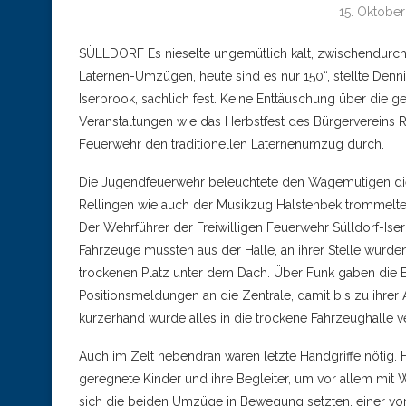
15. Oktober
SÜLLDORF Es nieselte ungemütlich kalt, zwischendurch
Laternen-Umzügen, heute sind es nur 150“, stellte Denni
Iserbrook, sachlich fest. Keine Enttäuschung über di
Veranstaltungen wie das Herbstfest des Bürgervereins Ri
Feuerwehr den traditionellen Laternenumzug durch.
Die Jugendfeuerwehr beleuchtete den Wagemutigen die
Rellingen wie auch der Musikzug Halstenbek trommelten
Der Wehrführer der Freiwilligen Feuerwehr Sülldorf-Ise
Fahrzeuge mussten aus der Halle, an ihrer Stelle wurden
trockenen Platz unter dem Dach. Über Funk gaben die B
Positionsmeldungen an die Zentrale, damit bis zu ihrer
kurzerhand wurde alles in die trockene Fahrzeughalle ve
Auch im Zelt nebendran waren letzte Handgriffe nötig. 
geregnete Kinder und ihre Begleiter, um vor allem mit 
sich die beiden Umzüge in Bewegung setzten, einer von