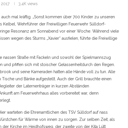
 2017
3,4K
views
 auch mal kräftig. „Sonst kommen über 700 Kinder zu unseren
s Kelbel, Wehrführer der Freiwilligen Feuerwehr Sülldorf-
e geringe Resonanz am Sonnabend vor einer Woche. Während viele
ssen wegen des Sturms „Xavier“ ausfielen, führte die Freiwillige
 nassen Straße mit Fackeln und sowohl der Spielmannszug
 und pfiffen sich mit stoischer Gelassenheitdurch den Regen.
rbrook und seine Kameraden hatten alle Hände voll zu tun. Alle
 Tische und Bänke aufgestellt. Auch der Grill brauchte einen
egleiter der Laternenträger in kurzen Abständen
 Ankunft am Feuerwehrhaus alles vorbereitet war, denn
rlegt.
Hier warteten die Ehrenamtlichen des TSV Sülldorf auf nass
Würstchen für Wärme von innen zu sorgen. Zur selben Zeit, als
 der Kirche im Heidhofsweg, der zweite von der Kita Lütt