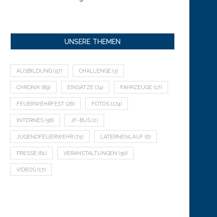
UNSERE THEMEN
AUSBILDUNG
(57)
CHALLENGE
(3)
CHRONIK
(89)
EINSÄTZE
(74)
FAHRZEUGE
(17)
FEUERWEHRFEST
(26)
FOTOS
(174)
INTERNES
(56)
JF-BUS
(2)
JUGENDFEUERWEHR
(75)
LATERNENLAUF
(6)
PRESSE
(61)
VERANSTALTUNGEN
(50)
VIDEOS
(17)