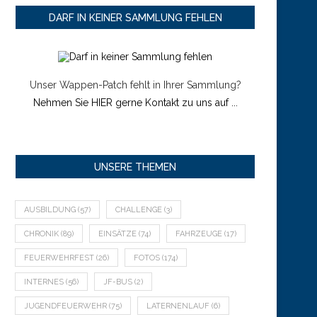
DARF IN KEINER SAMMLUNG FEHLEN
Unser Wappen-Patch fehlt in Ihrer Sammlung?
Nehmen Sie HIER gerne Kontakt zu uns auf ...
UNSERE THEMEN
AUSBILDUNG
(57)
CHALLENGE
(3)
CHRONIK
(89)
EINSÄTZE
(74)
FAHRZEUGE
(17)
FEUERWEHRFEST
(26)
FOTOS
(174)
INTERNES
(56)
JF-BUS
(2)
JUGENDFEUERWEHR
(75)
LATERNENLAUF
(6)