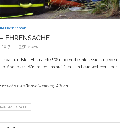
lle Nachrichten
I – EHRENSACHE
r 2017
3,5K
views
ohl spannendsten Ehrenämter!
Wir laden alle Interessierten jeden
nfo-Abend ein.
Wir freuen uns auf Dich – im Feuerwehrhaus der
euerwehren im Bezirk Hamburg-Altona
ERANSTALTUNGEN