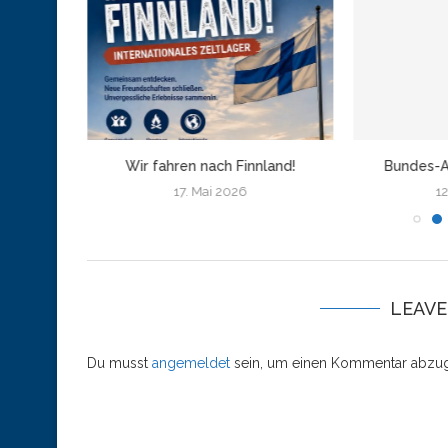
amburg
Wir fahren nach Finnland!
Bundes-A
17. Mai 2026
12
LEAV
Du musst
angemeldet
sein, um einen Kommentar abzu