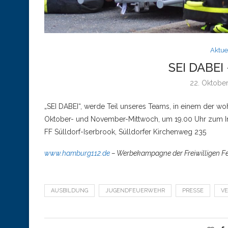
Aktue
SEI DABE
22. Oktobe
„SEI DABEI“, werde Teil unseres Teams, in einem der w
Oktober- und November-Mittwoch, um 19.00 Uhr zum I
FF Sülldorf-Iserbrook, Sülldorfer Kirchenweg 235
www.hamburg112.de
– Werbekampagne der Freiwilligen F
AUSBILDUNG
JUGENDFEUERWEHR
PRESSE
V