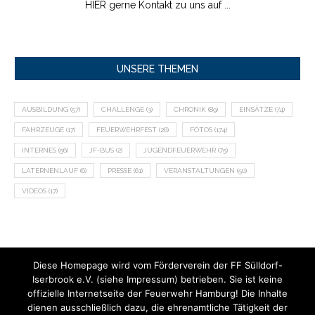
HIER gerne Kontakt zu uns auf ...
UNSERE THEMEN
AUSBILDUNG
(57)
CHALLENGE
(3)
CHRONIK
(89)
EINSÄTZE
(74)
FAHRZEUGE
(17)
FEUERWEHRFEST
(26)
FOTOS
(174)
INTERNES
(56)
JF-BUS
(2)
JUGENDFEUERWEHR
(75)
LATERNENLAUF
(6)
PRESSE
(61)
VERANSTALTUNGEN
(50)
VIDEOS
(17)
Diese Homepage wird vom Förderverein der FF Sülldorf-
Iserbrook e.V. (siehe Impressum) betrieben. Sie ist keine
offizielle Internetseite der Feuerwehr Hamburg! Die Inhalte
dienen ausschließlich dazu, die ehrenamtliche Tätigkeit der