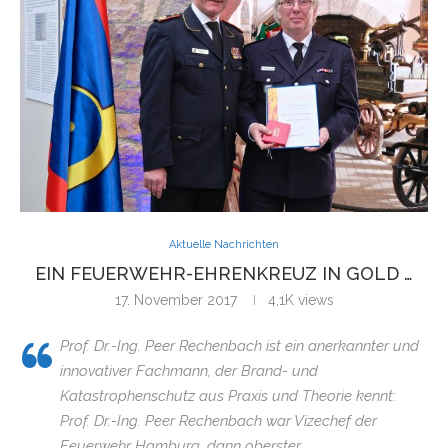
Aktuelle Nachrichten
EIN FEUERWEHR-EHRENKREUZ IN GOLD …
17. November 2017
4,1K
views
Prof. Dr.-Ing. Peer Rechenbach ist ein anerkannter und
innovativer Fachmann, der Brand- und
Katastrophenschutz aus Praxis und Theorie kennt:
Prof. Dr.-Ing. Peer Rechenbach war Vizechef der
Feuerwehr Hamburg, dann oberster