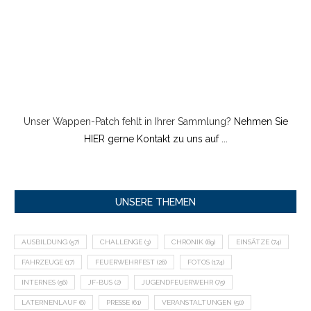
Unser Wappen-Patch fehlt in Ihrer Sammlung?
Nehmen Sie
HIER gerne Kontakt zu uns auf ...
UNSERE THEMEN
AUSBILDUNG
(57)
CHALLENGE
(3)
CHRONIK
(89)
EINSÄTZE
(74)
FAHRZEUGE
(17)
FEUERWEHRFEST
(26)
FOTOS
(174)
INTERNES
(56)
JF-BUS
(2)
JUGENDFEUERWEHR
(75)
LATERNENLAUF
(6)
PRESSE
(61)
VERANSTALTUNGEN
(50)