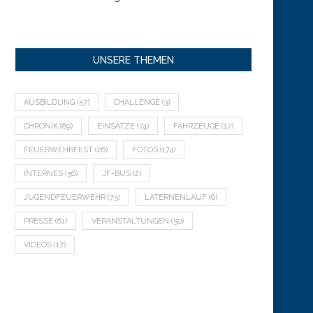
UNSERE THEMEN
AUSBILDUNG
(57)
CHALLENGE
(3)
CHRONIK
(89)
EINSÄTZE
(74)
FAHRZEUGE
(17)
FEUERWEHRFEST
(26)
FOTOS
(174)
INTERNES
(56)
JF-BUS
(2)
JUGENDFEUERWEHR
(75)
LATERNENLAUF
(6)
PRESSE
(61)
VERANSTALTUNGEN
(50)
VIDEOS
(17)